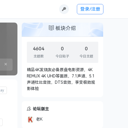
登录/注册
板块介绍
4604
0
0
主题数
今日贴子
今日主题
×
精品4K发烧友必备原盘电影资源，4K
REMUX 4K UHD等画质，7.1声道、5.1
声道杜比音效，DTS音效，享受极致观
影体验
ay
论坛版主
老K