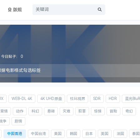
版规
今日贴子：
0
根据电影格式勾选标签
UX
WEB-DL 4K
4K UHD原盘
杜比视界
SDR
HDR
蓝光BluR
爱情
动作
科幻
悬疑
灾难
犯罪
惊悚
冒险
奇幻
战争
剧情
中国香港
中国台湾
美国
韩国
日本
英国
法国
泰国