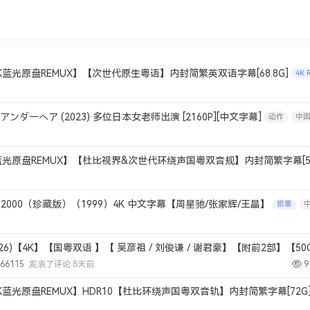
K蓝光原盘REMUX】【次世代原生粤语】内封简繁英双语字幕[68.8G]
4K 
ダ一へア (2023) 多位日本女老师出演 [2160P][中文字幕]
动作
中
4K蓝光原盘REMUX】【杜比视界&次世代环绕声国粤双音规】内封简繁字幕[52
犯罪
中国香港
000（珍藏版）（1999）4K 中文字幕【周星驰/张家辉/王晶】
犯罪
026)【4K】【国粤双语 】【 吴彦祖 / 刘俊谦 / 谢君豪】【附前2部】【50
中国香港
866115
发表了评论
8天前
9
K蓝光原盘REMUX】HDR10【杜比环绕声国粤双音轨】内封简繁字幕[72G
中国香港