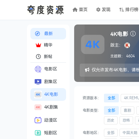
首页
发现
排行榜
4K电影
最新
版主：
精华
主题数：
4604
新帖
电影区
仅允许发布4K电影，请
剧集区
4K电影
资源版本：
全部
4K REM
4K剧集
电影类型：
全部
喜剧
动漫区
历史
恐怖
电影地区：
全部
中国大陆
短剧区