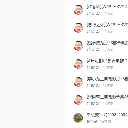
[红番区][WEB-MKV/1
动作
犯罪
中国香港
吖鬼123
14天前
[恶行之外][WEB-MKV/
WEB-DL 4K
犯罪
剧情
吖鬼123
14天前
[逃学威龙][共3部合集][W
喜剧
爱情
动作
中
吖鬼123
15天前
[A计划][共2部合集][BD
喜剧
动作
中国香港
吖鬼123
15天前
[李小龙主演电影][共6部合
爱情
动作
剧情
中
吖鬼123
15天前
[张国荣主演电影合集46部+
WEB-DL 4K
喜剧
爱情
吖鬼123
15天前
千机变1~2(2003-20
桃桃子
16天前