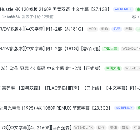
功夫（2004）Kung Fu Hustle 4K 120帧版 2160P 国粤双语 中文字幕【27.1GB】
4K REMUX
25445564
发表了评论
12天前
7
HDR/DV多版本][中文字幕] 附1-2部【共181G】
HDR
动作
犯罪
剧情
HDR/DV多版本][中文字幕] 附1-2部【181G】[夸/百/迅]
中国大陆
WEB-DL 4
动作
犯罪
剧情
中国香港
26）动作 犯罪 4K 高码 中文字幕 附1-2部【正式版】
中国大陆
WEB-DL 
剧情
中国香港
 60帧 高码率 【国粤双语】【FLAC无损HIFI声】【已上线】【中文字幕】附1-2
剧情
中国大陆
中国香港
盒 (1995) 4K 1080P REMUX 简繁字幕【23.3GB】
4K REMUX
17G][中文字幕][4k-2160P][巨石强森]
WEB-DL 4K
动作
惊悚
冒险
中