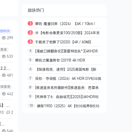
版块热门
1
哪吒·魔童归来（2024）【4K / 10bit /
REMUX
2
💯【电影合集更至100/250部】2024年豆
60FPS】【杜比5.1音效】【 何中华/陈翊曈】
299
3
干脆杀了他算了(2025)【4K / 60帧】
瓣评分最高250部电影[4K HDR][杜比环绕声&
【3.7G】
国香港
4
[漫威口碑翻身仗][雷霆特攻队* ][4KHDR
【SDR】【韩语内嵌中文字幕】【8.7G】
全景声][简繁英字幕][2.49/5.06 TB]
533
5
哪吒之魔童降世 (2019) 4K HDR
杜比视界][7.1声道杜比全景声][中文字幕]
.2G]
6
【链接有效，速存】2025美国电影【新·
[22.6G][2025]
481
7
异形：夺命舰（2024）4K HDR DV杜比视
驯龙高手】驯龙高手系列最新作品 英语 外挂中
中国香港
8
[疾速追杀系列最新作][疾速追杀：芭蕾杀
界【国英双语音轨.公映国配】【内封简繁英双
英文字幕 4K WEB-DL 共21.9GB
442
9
[死神来了6：血脉诅咒][2025][4KHDR杜
姬][4KHDR][5.1声道杜比全景声][中文字幕]
语.国配简繁特效四字幕】【23.1G】 杜比全景
G】
10
唐探1900（2025）4K【杜比视界&杜比
比视界][中文字幕][19G]
[13.4G]
声
10
2
全景声&HQ高码】嵌入简英双语字幕[31.8G]
]
546