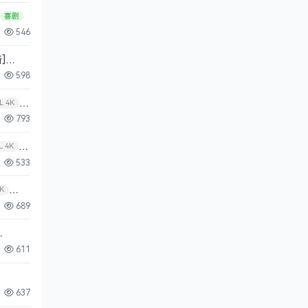
喜剧
546
]
598
L 4K
793
L 4K
533
K
689
611
637