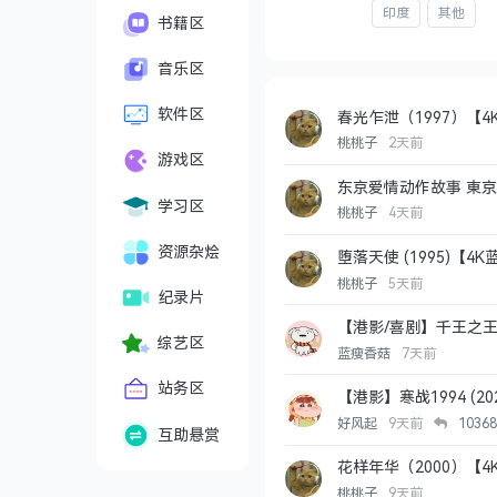
印度
其他
书籍区
音乐区
软件区
春光乍泄（1997）【4
剧情
中国香港
桃桃子
2天前
游戏区
东京爱情动作故事 東京アン
学习区
桃桃子
4天前
资源杂烩
堕落天使 (1995)【
4K REMUX
杜比视界
桃桃子
5天前
纪录片
【港影/喜剧】千王之王2
综艺区
蓝瘦香菇
7天前
站务区
【港影】寒战1994 (2
WEB-DL 4K
犯罪
剧情
好风起
9天前
1036
互助悬赏
花样年华（2000）【4
4K REMUX
HDR
剧情
桃桃子
9天前