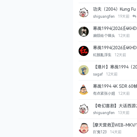
动作
中国香港
shiguangfen
19天前
寒战1994(2026)[4K
中国香港
麻烦给个镜头
12天前
寒战1994(2026)[4K
杜比视界
SDR
HDR
紅顏亂浮生
12天前
【港片】寒战1994（20
SDR
HDR
动作
犯罪
sagaf
12天前
寒战1994 4K SDR
1G
SDR
动作
犯罪
有点紧张小姐
12天前
【奇幻喜剧】大话西游之月光宝
奇幻
中国香港
shiguangfen
13天前
[摩天营救][WEB-MKV/
吖鬼123
14天前