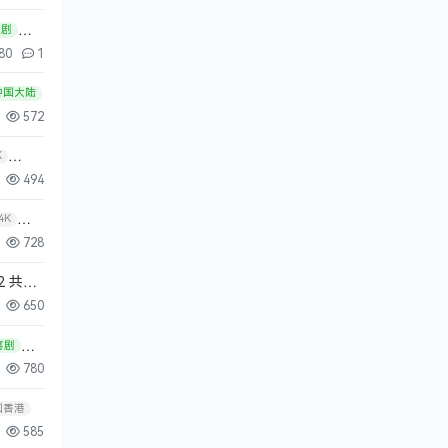
喜剧
80
1
中国大陆
572
K
494
4K
728
 共10
650
喜剧
780
国香港
585