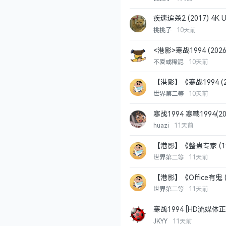
疾速追杀2 (2017) 4K
桃桃子
10天前
<港影>寒战1994 (2026
中国香港
不爱或稀泥
10天前
【港影】《寒战1994 
剧情
中国香港
世界第二等
10天前
寒战1994 寒戰1994(
G]
WEB-DL 4K
动作
huazi
11天前
【港影】《整蛊专家 (1
世界第二等
11天前
【港影】《Office有鬼
剧情
中国香港
世界第二等
11天前
寒战1994 [HD流媒体正式版]C
WEB-DL 4K
动作
中国
JKYY
11天前