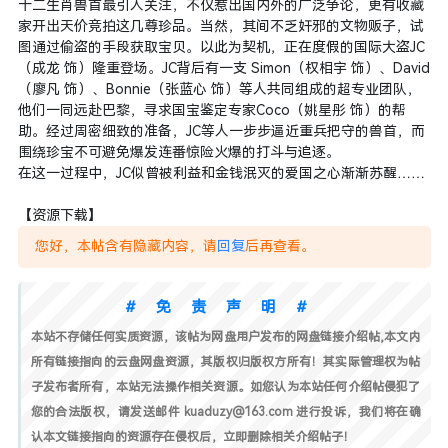
十二生肖兽首最引人关注，不仅惹出国内外的广泛争论，更有收藏
家开出天价竞拍这几尊珍品。当然，其间不乏奸邪的文物贩子，试
图通过偷盗的手段获取宝贝。以此为契机，正在度假的国际大盗JC
（成龙 饰）隆重登场。JC背后有一支 Simon（权相宇 饰）、David
（廖凡 饰）、Bonnie（张蓝心 饰）等人共同组成的超专业团队，
他们一同远赴巴黎，寻求国宝鉴定专家Coco（姚星彤 饰）的帮
助。经过周密细致的准备，JC等人一步步逼近重兵把守的兽首，而
围绕珍宝不可避免爆发连番惊险火爆的打斗与追逐。
在这一过程中，JC似曾被利益和金钱泯灭的爱国之心渐渐苏醒……
【资源下载】
您好，本帖含有隐藏内容，请
回复
后再查看。
#免责声明#
本站不存储任何实质资源，该帖为网盘用户发布的网盘链接介绍帖,本文内
所有链接指向的云盘网盘资源，其版权归版权方所有！其实际管理权为帖
子发布者所有，本站无法操作相关资源。如您认为本站任何介绍帖侵犯了
您的合法版权，请发送邮件 kuaduzy@163.com 进行投诉，我们将在确
认本文链接指向的资源存在侵权后，立即删除相关介绍帖子！