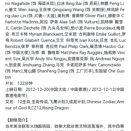
no Nagahide (饰 海盗头目),白冰 Bing Bai (饰 莉莉),林鹏 Peng Li
n,姜文 Wen Jiang,王庆祥 Qingxiang Wang (饰 关教授),林凤娇 Fe
ng-Jiao Lin (饰 JC妻--大姐),奥利弗·普莱特 Oliver Platt,穆爱华 C
harlotte MacInnis,阿拉·萨菲 Alaa Safi (饰 Vulture),凯特琳·戴雪
儿 Caitlin Dechelle (饰 九头鸟女伴),勃小龙 Pierre Bourdaud,梅丽
安·布兰卡特 Myriam Blanckaert,艾米丽·古利奥特 Emilie Guillot,罗
伟 Robert Gilabert Cuenca,艾文·科蒂克 Ivan Kotik,吕克·本扎 Luc
Bendza,保罗·菲利普·克拉克 Paul Philip Clark,崔浩博 Haobo Cui
(饰 中国大使),马修·雷·鲁格斯 Matthew Ray Ruggles,施祖男 Vinc
ent Sze,吴兴宇 Andy Wu Xingyu,安德里亚斯·阮 Andreas Nguye
n,张金爽 Jinshuang Zhang,马克·卡诺尼萨多 Marc Canonizado
(饰 Marc),党山鹏 ShanPeng Dang (饰 工厂打手),车国斌 Che Guo
bin
片长：122分钟
上映日期：2012-12-20(中国大陆 / 中国香港) / 2012-12-12(中国
香港电影节)
又名：12生肖,生肖传说,飞鹰计划3,成龙计划,Chinese Zodiac,Arm
our of God III,CZ12,Rising Dragon
【剧情简介】
当年英法联军火烧圆明园，致使大批珍贵文物流落海外，其中四尊