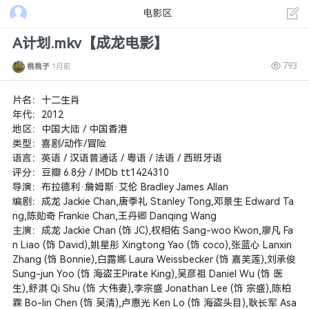
电影区
A计划.mkv【成龙电影】
793
桃桃子
1月前
片名：十二生肖
年代：2012
地区：中国大陆 / 中国香港
类型：喜剧/动作/冒险
语言：英语 / 汉语普通话 / 粤语 / 法语 / 西班牙语
评分：豆瓣 6.8分 / IMDb tt1424310
导演：布拉德利·詹姆斯·艾伦 Bradley James Allan
编剧：成龙 Jackie Chan,唐季礼 Stanley Tong,邓景生 Edward Ta
ng,陈勋奇 Frankie Chan,王丹卿 Danqing Wang
主演：成龙 Jackie Chan (饰 JC),权相佑 Sang-woo Kwon,廖凡 Fa
n Liao (饰 David),姚星彤 Xingtong Yao (饰 coco),张蓝心 Lanxin
Zhang (饰 Bonnie),白露娜 Laura Weissbecker (饰 嘉芙莲),刘承俊
Sung-jun Yoo (饰 海盗王Pirate King),吴彦祖 Daniel Wu (饰 医
生),舒淇 Qi Shu (饰 大伟妻),李宗盛 Jonathan Lee (饰 宗盛),陈柏
霖 Bo-lin Chen (饰 吴清),卢惠光 Ken Lo (饰 海盗头目),耿长军 Asa