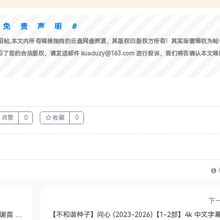
#免责声明#
绍帖,本文内所有链接指向的云盘网盘资源，其版权归版权方所有！其实际管理权为帖
的合法版权，请发送邮件 kuaduzy@163.com 进行投诉，我们将在确认本文
点赞
0
收藏
0
下
【国影】火遮眼（2026)【1080P&4K】【国语中字】【谢苗 / 林科灯】 【动作 / 犯罪】【25G】