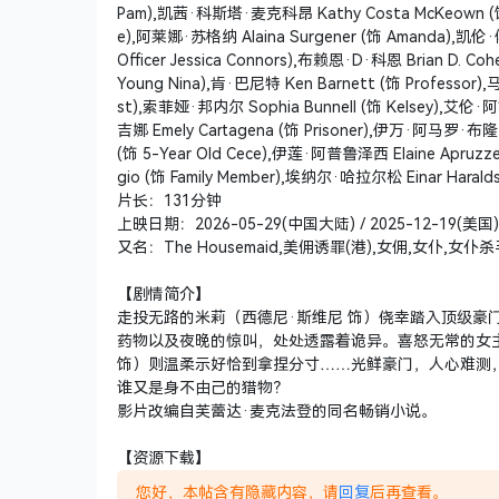
Pam),凯茜·科斯塔·麦克科昂 Kathy Costa McKeown (饰 B
e),阿莱娜·苏格纳 Alaina Surgener (饰 Amanda),凯伦·傅 C
Officer Jessica Connors),布赖恩·D·科恩 Brian D. C
Young Nina),肯·巴尼特 Ken Barnett (饰 Professor)
st),索菲娅·邦内尔 Sophia Bunnell (饰 Kelsey),艾伦·阿
吉娜 Emely Cartagena (饰 Prisoner),伊万·阿马罗·布隆 I
(饰 5-Year Old Cece),伊莲·阿普鲁泽西 Elaine Apruzz
gio (饰 Family Member),埃纳尔·哈拉尔松 Einar Haraldss
片长：131分钟
上映日期：2026-05-29(中国大陆) / 2025-12-19(美国)
又名：The Housemaid,美佣诱罪(港),女佣,女仆,女仆杀
【剧情简介】
走投无路的米莉（西德尼·斯维尼 饰）侥幸踏入顶级豪
药物以及夜晚的惊叫，处处透露着诡异。喜怒无常的女主
饰）则温柔示好恰到拿捏分寸……光鲜豪门，人心难测
谁又是身不由己的猎物？
影片改编自芙蕾达·麦克法登的同名畅销小说。
【资源下载】
您好，本帖含有隐藏内容，请
回复
后再查看。