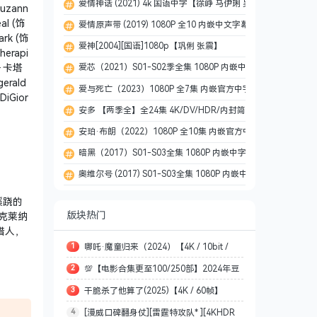
爱情神话 (2021) 4k 国语中字【徐峥 马伊琍 吴越 倪虹洁】
uzann
al (饰
爱情原声带 (2019) 1080P 全10 内嵌中文字幕
ark (饰
爱神[2004][国语]1080p【巩俐 张震】
erapi
爱芯（2021）S01-S02季全集 1080P 内嵌中文字幕
里·卡塔
erald
爱与死亡（2023）1080P 全7集 内嵌官方中字
iGior
安多 【两季全】全24集 4K/DV/HDR/内封简繁英多国字幕
安珀·布朗（2022）1080P 全10集 内嵌官方中字
暗黑（2017）S01-S03全集 1080P 内嵌中字
奥维尔号 (2017) S01-S03全集 1080P 内嵌中英字幕
蹊跷的
版块热门
克莱纳
猎人，
1
哪吒·魔童归来（2024）【4K / 10bit /
2
💯【电影合集更至100/250部】2024年豆
60FPS】【杜比5.1音效】【 何中华/陈翊曈】
3
干脆杀了他算了(2025)【4K / 60帧】
瓣评分最高250部电影[4K HDR][杜比环绕声&
【3.7G】
4
[漫威口碑翻身仗][雷霆特攻队* ][4KHDR
【SDR】【韩语内嵌中文字幕】【8.7G】
全景声][简繁英字幕][2.49/5.06 TB]