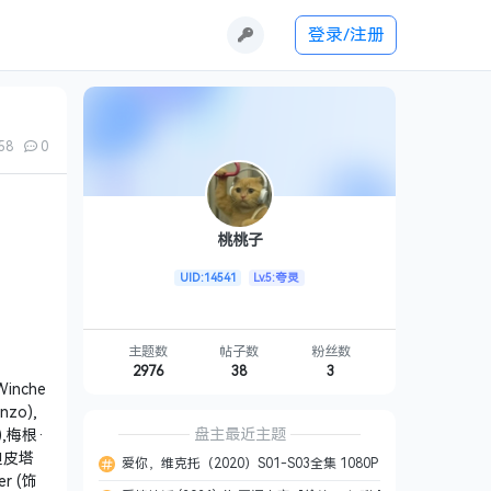
登录/注册
58
0
桃桃子
UID:14541
Lv.5:夸灵
主题数
帖子数
粉丝数
2976
38
3
inche
zo),
盘主最近主题
),梅根·
·迪皮塔
爱你，维克托（2020）S01-S03全集 1080P 内嵌中字
er (饰