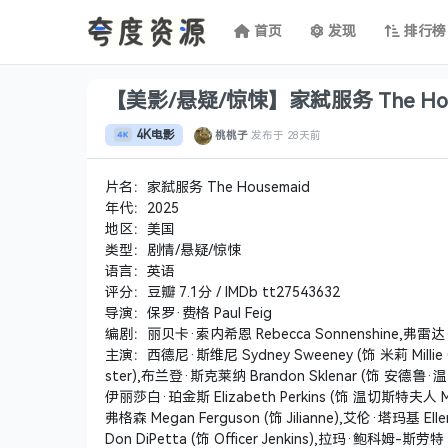
首页
发现
排行榜
【美影/悬疑/惊悚】家弑服务 The House
4K电影
桃桃子
发布于
28天前
片名：家弑服务 The Housemaid
年代：2025
地区：美国
类型：剧情/悬疑/惊悚
语言：英语
评分：豆瓣 7.1分 / IMDb tt27543632
导演：保罗·费格 Paul Feig
编剧：丽贝卡·索内希恩 Rebecca Sonnenshine,弗雷达·麦
主演：西德尼·斯维尼 Sydney Sweeney (饰 米莉 Millie 
ster),布兰登·斯克莱纳 Brandon Sklenar (饰 安德鲁·温切
伊丽莎白·珀金斯 Elizabeth Perkins (饰 温切斯特夫人 Mrs.
弗格森 Megan Ferguson (饰 Jilianne),艾伦·塔玛基 Elle
Don DiPetta (饰 Officer Jenkins),拉玛·鲍科姆-斯劳特 L