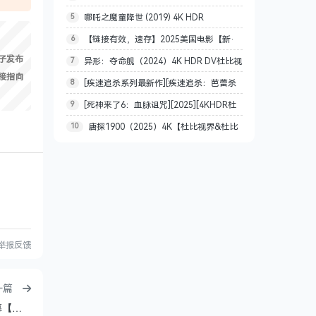
5
哪吒之魔童降世 (2019) 4K HDR
杜比视界][7.1声道杜比全景声][中文字幕]
6
【链接有效，速存】2025美国电影【新·
[22.6G][2025]
子发布
7
异形：夺命舰（2024）4K HDR DV杜比视
驯龙高手】驯龙高手系列最新作品 英语 外挂中
链接指向
8
[疾速追杀系列最新作][疾速追杀：芭蕾杀
界【国英双语音轨.公映国配】【内封简繁英双
英文字幕 4K WEB-DL 共21.9GB
9
[死神来了6：血脉诅咒][2025][4KHDR杜
姬][4KHDR][5.1声道杜比全景声][中文字幕]
语.国配简繁特效四字幕】【23.1G】 杜比全景
10
唐探1900（2025）4K【杜比视界&杜比
比视界][中文字幕][19G]
[13.4G]
声
全景声&HQ高码】嵌入简英双语字幕[31.8G]
举报反馈
一篇
【不和谐种子】问心‎ (2023-2026)【1-2部】4k 中文字幕【赵又廷 / 毛晓彤 / 金世佳】