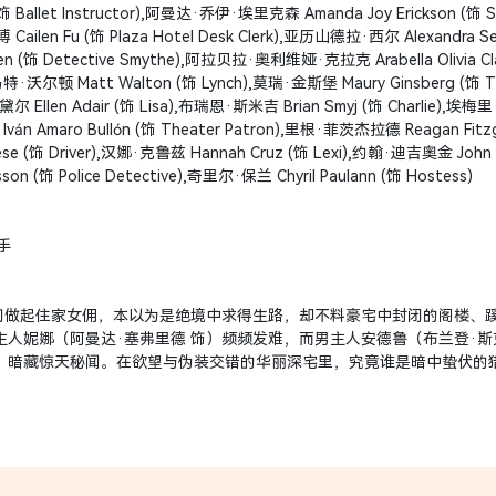
allet Instructor),阿曼达·乔伊·埃里克森 Amanda Joy Erickson (饰 S
ailen Fu (饰 Plaza Hotel Desk Clerk),亚历山德拉·西尔 Alexandra Se
ohen (饰 Detective Smythe),阿拉贝拉·奥利维娅·克拉克 Arabella Olivia Cl
,马特·沃尔顿 Matt Walton (饰 Lynch),莫瑞·金斯堡 Maury Ginsberg (饰 Th
黛尔 Ellen Adair (饰 Lisa),布瑞恩·斯米吉 Brian Smyj (饰 Charlie),埃梅
ván Amaro Bullón (饰 Theater Patron),里根·菲茨杰拉德 Reagan Fitzg
ese (饰 Driver),汉娜·克鲁兹 Hannah Cruz (饰 Lexi),约翰·迪吉奥金 John D
on (饰 Police Detective),奇里尔·保兰 Chyril Paulann (饰 Hostess)
手
门做起住家女佣，本以为是绝境中求得生路，却不料豪宅中封闭的阁楼、
人妮娜（阿曼达·塞弗里德 饰）频频发难，而男主人安德鲁（布兰登·斯
，暗藏惊天秘闻。在欲望与伪装交错的华丽深宅里，究竟谁是暗中蛰伏的